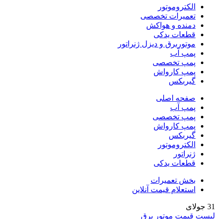
الکتروموتور
تعمیرات تخصصی
دمنده و هواکش
قطعات یدکی
موتوربرق و دیزل ژنراتور
پمپ آب
پمپ تخصصی
پمپ کارواش
گیربکس
صفحه اصلی
پمپ آب
پمپ تخصصی
پمپ کارواش
گیربکس
الکتروموتور
ژنراتور
قطعات یدکی
بخش تعمیرات
استعلام قیمت آنلاین
31
جولای
لیست قیمت موتور برق