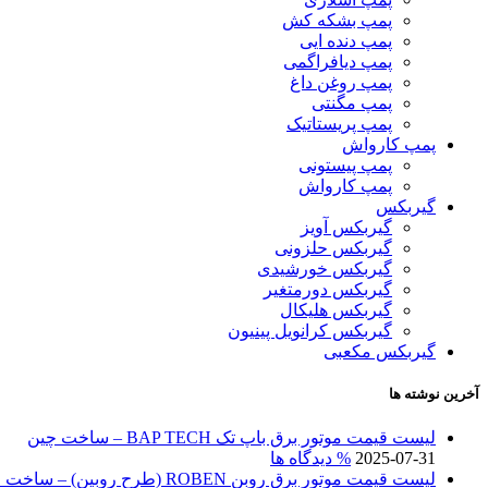
پمپ بشکه کش
پمپ دنده ایی
پمپ دیافراگمی
پمپ روغن داغ
پمپ مگنتی
پمپ پریستاتیک
پمپ کارواش
پمپ پیستونی
پمپ کارواش
گیربکس
گیربکس آویز
گیربکس حلزونی
گیربکس خورشیدی
گیربکس دورمتغیر
گیربکس هلیکال
گیربکس کرانویل پینیون
گیربکس مکعبی
آخرین نوشته ها
لیست قیمت موتور برق باپ تک BAP TECH – ساخت چین
2025-07-31
% دیدگاه ها
لیست قیمت موتور برق روبن ROBEN (طرح روبین) – ساخت چین