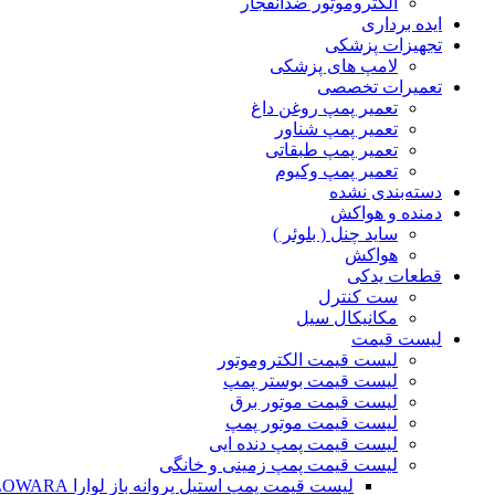
الکتروموتور ضدانفجار
ایده برداری
تجهیزات پزشکی
لامپ های پزشکی
تعمیرات تخصصی
تعمیر پمپ روغن داغ
تعمیر پمپ شناور
تعمیر پمپ طبقاتی
تعمیر پمپ وکیوم
دسته‌بندی نشده
دمنده و هواکش
ساید چنل ( بلوئر )
هواکش
قطعات یدکی
ست کنترل
مکانیکال سیل
لیست قیمت
لیست قیمت الکتروموتور
لیست قیمت بوستر پمپ
لیست قیمت موتور برق
لیست قیمت موتور پمپ
لیست قیمت پمپ دنده ایی
لیست قیمت پمپ زمینی و خانگی
ليست قيمت پمپ استيل پروانه باز لوارا LOWARA