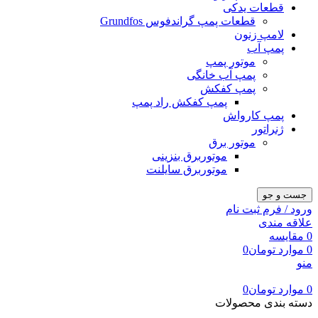
قطعات یدکی
قطعات پمپ گراندفوس Grundfos
لامپ زنون
پمپ آب
موتور پمپ
پمپ آب خانگی
پمپ کفکش
پمپ کفکش راد پمپ
پمپ کارواش
ژنراتور
موتور برق
موتوربرق بنزینی
موتوربرق سایلنت
جست و جو
ورود / فرم ثبت نام
علاقه مندی
0
مقایسه
0
موارد
تومان
0
منو
0
موارد
تومان
0
دسته بندی محصولات