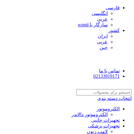
فارسی
انگلیسی
عربی
سازگار با wpml
کشور
ایران
عربی
چین
تماس با ما
02133919171
انتخاب دسته بندی
الکتروموتور
الکتروموتور دالاندر
تجهیزات جانبی
تجهیزات پزشکی
لامپ زنون