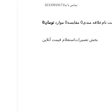
تماس با ما
02133919171
بت نام
علاقه مندی
0
مقایسه
0
موارد
تومان
0
بخش تعمیرات
استعلام قیمت آنلاین