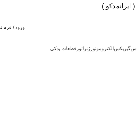
)
ایرانمدکو
)
ورود / فرم ث
اش
گیربکس
الکتروموتور
ژنراتور
قطعات یدکی