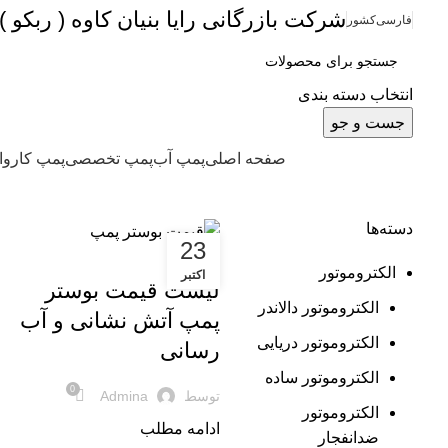
شرکت بازرگانی رایا بنیان کاوه (
ربکو
 (
فارسی
کشور
انتخاب دسته بندی
جست و جو
دسته بندی محصولات
صفحه اصلی
پمپ آب
پمپ تخصصی
پمپ کارو
دسته‌ها
23
لیست قیمت بوستر پمپ
الکتروموتور
اکتبر
لیست قیمت بوستر
الکتروموتور دالاندر
پمپ آتش نشانی و آب
الکتروموتور دریایی
رسانی
الکتروموتور ساده
0
توسط
Admina
الکتروموتور
ادامه مطلب
ضدانفجار