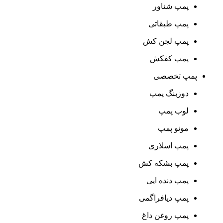
پمپ شناور
پمپ طبقاتی
پمپ لجن کش
پمپ کفکش
پمپ تخصصی
دوزبنگ پمپ
لوب پمپ
مونو پمپ
پمپ اسلاری
پمپ بشکه کش
پمپ دنده ایی
پمپ دیافراگمی
پمپ روغن داغ