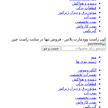
دمنده و هواکش
قطعات یدکی
موتوربرق و دیزل ژنراتور
پمپ آب
پمپ تخصصی
پمپ کارواش
گیربکس
کپی راست وودمارت پلاس - فروش تنها در سایت راست چین
جست و جو
منو
دسته بندی ها
الکتروموتور
تعمیرات تخصصی
دمنده و هواکش
قطعات یدکی
موتوربرق و دیزل ژنراتور
پمپ آب
پمپ تخصصی
پمپ کارواش
گیربکس