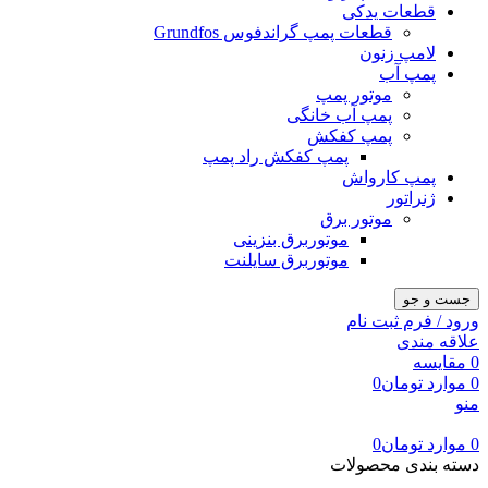
قطعات یدکی
قطعات پمپ گراندفوس Grundfos
لامپ زنون
پمپ آب
موتور پمپ
پمپ آب خانگی
پمپ کفکش
پمپ کفکش راد پمپ
پمپ کارواش
ژنراتور
موتور برق
موتوربرق بنزینی
موتوربرق سایلنت
جست و جو
ورود / فرم ثبت نام
علاقه مندی
0
مقایسه
0
موارد
تومان
0
منو
0
موارد
تومان
0
دسته بندی محصولات