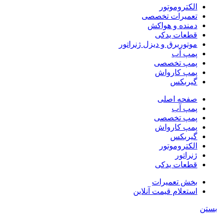
الکتروموتور
تعمیرات تخصصی
دمنده و هواکش
قطعات یدکی
موتوربرق و دیزل ژنراتور
پمپ آب
پمپ تخصصی
پمپ کارواش
گیربکس
صفحه اصلی
پمپ آب
پمپ تخصصی
پمپ کارواش
گیربکس
الکتروموتور
ژنراتور
قطعات یدکی
بخش تعمیرات
استعلام قیمت آنلاین
بستن