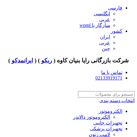
فارسی
انگلیسی
عربی
سازگار با wpml
کشور
ایران
عربی
چین
شرکت بازرگانی رایا بنیان کاوه (
ربکو
) (
ایرانمدکو
)
تماس با ما
02133919171
انتخاب دسته بندی
الکتروموتور
الکتروموتور دالاندر
تجهیزات جانبی
تجهیزات پزشکی
لامپ زنون