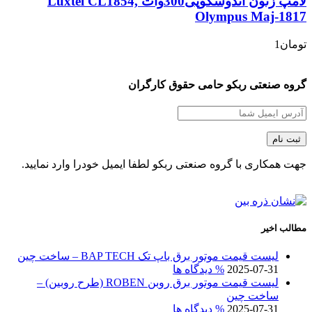
لامپ زنون اندوسکوپی300وات Luxtel CL1854,
Olympus Maj-1817
تومان
1
گروه صنعتی ربکو حامی حقوق کارگران
جهت همکاری با گروه صنعتی ربکو لطفا ایمیل خودرا وارد نمایید.
مطالب اخیر
لیست قیمت موتور برق باپ تک BAP TECH – ساخت چین
2025-07-31
% دیدگاه ها
لیست قیمت موتور برق روبن ROBEN (طرح روبین) –
ساخت چین
2025-07-31
% دیدگاه ها