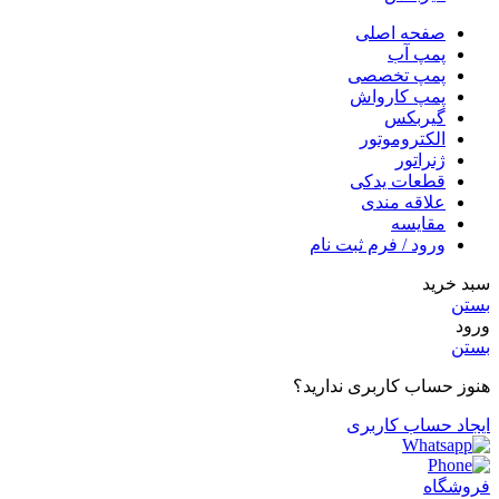
صفحه اصلی
پمپ آب
پمپ تخصصی
پمپ کارواش
گیربکس
الکتروموتور
ژنراتور
قطعات یدکی
علاقه مندی
مقایسه
ورود / فرم ثبت نام
سبد خرید
بستن
ورود
بستن
هنوز حساب کاربری ندارید؟
ایجاد حساب کاربری
فروشگاه