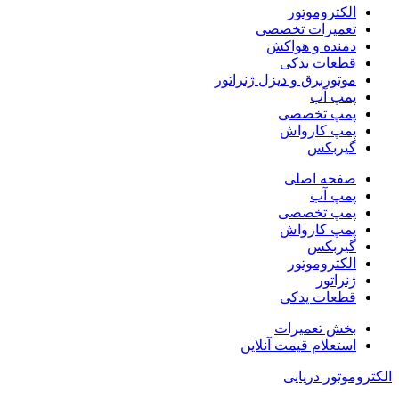
الکتروموتور
تعمیرات تخصصی
دمنده و هواکش
قطعات یدکی
موتوربرق و دیزل ژنراتور
پمپ آب
پمپ تخصصی
پمپ کارواش
گیربکس
صفحه اصلی
پمپ آب
پمپ تخصصی
پمپ کارواش
گیربکس
الکتروموتور
ژنراتور
قطعات یدکی
بخش تعمیرات
استعلام قیمت آنلاین
الکتروموتور دریایی