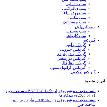
پمپ دنده ایی
پمپ دیافراگمی
پمپ روغن داغ
پمپ مگنتی
پمپ پریستاتیک
پمپ کارواش
پمپ پیستونی
پمپ کارواش
گیربکس
گیربکس آویز
گیربکس حلزونی
گیربکس خورشیدی
گیربکس دورمتغیر
گیربکس هلیکال
گیربکس کرانویل پینیون
گیربکس مکعبی
آخرین نوشته ها
لیست قیمت موتور برق باپ تک BAP TECH – ساخت چین
2025-07-31
% دیدگاه ها
لیست قیمت موتور برق روبن ROBEN (طرح روبین) –
ساخت چین