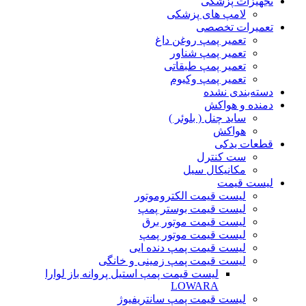
تجهیزات پزشکی
لامپ های پزشکی
تعمیرات تخصصی
تعمیر پمپ روغن داغ
تعمیر پمپ شناور
تعمیر پمپ طبقاتی
تعمیر پمپ وکیوم
دسته‌بندی نشده
دمنده و هواکش
ساید چنل ( بلوئر )
هواکش
قطعات یدکی
ست کنترل
مکانیکال سیل
لیست قیمت
لیست قیمت الکتروموتور
لیست قیمت بوستر پمپ
لیست قیمت موتور برق
لیست قیمت موتور پمپ
لیست قیمت پمپ دنده ایی
لیست قیمت پمپ زمینی و خانگی
ليست قيمت پمپ استيل پروانه باز لوارا
LOWARA
لیست قیمت پمپ سانتریفیوژ