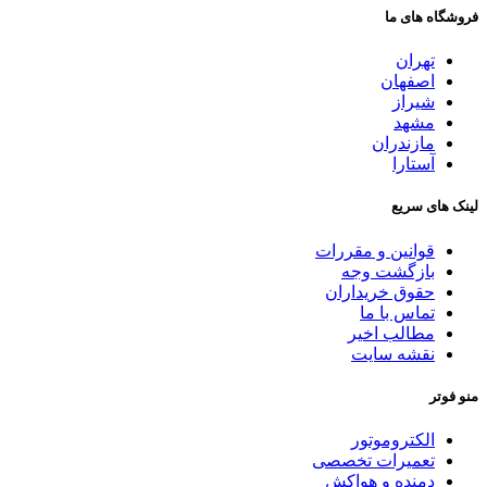
فروشگاه های ما
تهران
اصفهان
شیراز
مشهد
مازندران
آستارا
لینک های سریع
قوانین و مقررات
بازگشت وجه
حقوق خریداران
تماس با ما
مطالب اخیر
نقشه سایت
منو فوتر
الکتروموتور
تعمیرات تخصصی
دمنده و هواکش