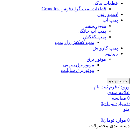
قطعات یدکی
قطعات پمپ گراندفوس Grundfos
لامپ زنون
پمپ آب
موتور پمپ
پمپ آب خانگی
پمپ کفکش
پمپ کفکش راد پمپ
پمپ کارواش
ژنراتور
موتور برق
موتوربرق بنزینی
موتوربرق سایلنت
جست و جو
ورود / فرم ثبت نام
علاقه مندی
0
مقایسه
0
موارد
تومان
0
منو
0
موارد
تومان
0
دسته بندی محصولات