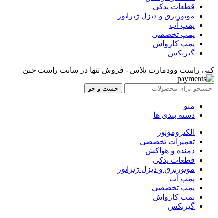
قطعات یدکی
موتوربرق و دیزل ژنراتور
پمپ آب
پمپ تخصصی
پمپ کارواش
گیربکس
کپی راست وودمارت پلاس - فروش تنها در سایت راست چین
جست و جو
منو
دسته بندی ها
الکتروموتور
تعمیرات تخصصی
دمنده و هواکش
قطعات یدکی
موتوربرق و دیزل ژنراتور
پمپ آب
پمپ تخصصی
پمپ کارواش
گیربکس