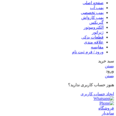
صفحه اصلی
پمپ آب
پمپ تخصصی
پمپ کارواش
گیربکس
الکتروموتور
ژنراتور
قطعات یدکی
علاقه مندی
مقایسه
ورود / فرم ثبت نام
سبد خرید
بستن
ورود
بستن
هنوز حساب کاربری ندارید؟
ایجاد حساب کاربری
فروشگاه
سایدبار