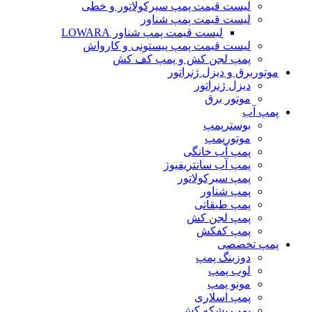
لیست قیمت پمپ سیرکولاتور و خطی
لیست قیمت پمپ شناور
لیست قیمت پمپ شناور LOWARA
لیست قیمت پمپ پیستونی و کارواش
پمپ لجن کش و پمپ کف کش
موتوربرق و دیزل ژنراتور
دیزل ژنراتور
موتور برق
پمپ آب
بوسترپمپ
موتورپمپ
پمپ آب خانگی
پمپ آب سانتریفیوژ
پمپ سیرکولاتور
پمپ شناور
پمپ طبقاتی
پمپ لجن کش
پمپ کفکش
پمپ تخصصی
دوزبنگ پمپ
لوب پمپ
مونو پمپ
پمپ اسلاری
پمپ بشکه کش