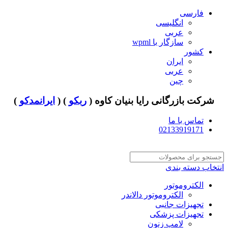
فارسی
انگلیسی
عربی
سازگار با wpml
کشور
ایران
عربی
چین
شرکت بازرگانی رایا بنیان کاوه (
ربکو
) (
ایرانمدکو
)
تماس با ما
02133919171
انتخاب دسته بندی
الکتروموتور
الکتروموتور دالاندر
تجهیزات جانبی
تجهیزات پزشکی
لامپ زنون